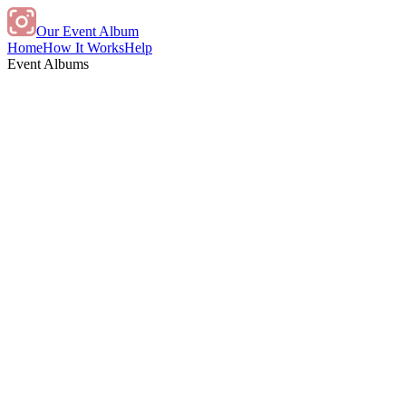
Our Event Album
Home
How It Works
Help
Event Albums